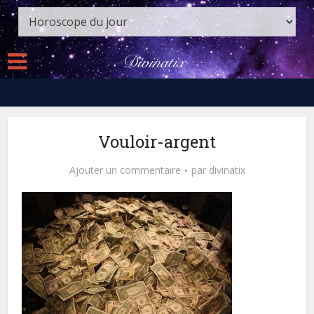
Vouloir-argent
Ajouter un commentaire
par
divinatix