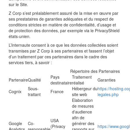
sur le Site.
Z Corp s’est préalablement assuré de la mise en œuvre par
ses prestataires de garanties adéquates et du respect de
conditions strictes en matière de confidentialité, d’usage et
de protection des données, par exemple via le PrivacyShield
états-unien.
L’Internaute consent à ce que les données collectées soient
transmises par Z Corp à ses partenaires et fassent l’objet
d’un traitement par ces partenaires dans le cadre des
services tiers, à savoir :
Répertoire des Partenaires
Pays
Traitement
Partenaire
Qualité
Garanties
destinataire
réalisé
Sous-
Hébergeur du
https://hosting.c
Cognix
France
traitant
site web
legales.php
Elaboration
de mesures
d'audience
afin de
USA
Google
Co-
générer des
(Privacy
https://www.google
Analytics
responsable
rapports sur