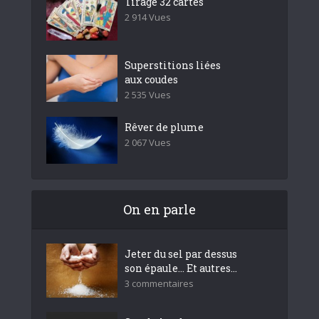
Tirage 32 cartes
2 914 Vues
Superstitions liées
aux coudes
2 535 Vues
Rêver de plume
2 067 Vues
On en parle
Jeter du sel par dessus
son épaule… Et autres...
3 commentaires