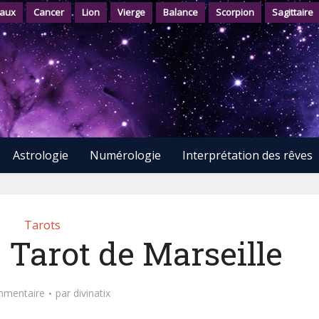
aux
Cancer
Lion
Vierge
Balance
Scorpion
Sagittaire
Astrologie
Numérologie
Interprétation des rêves
Tarots
 Tarot de Marseille
mmentaire
par
divinatix