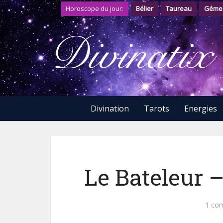
Horoscope du jour:
Bélier
Taureau
Géme
Divination
Tarots
Energies
Le Bateleur –
1 co