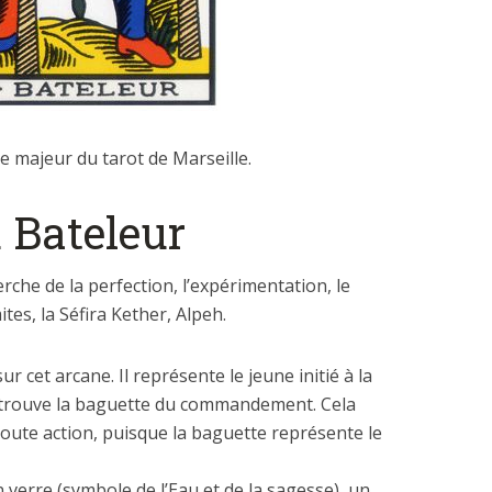
e majeur du tarot de Marseille.
 Bateleur
rche de la perfection, l’expérimentation, le
es, la Séfira Kether, Alpeh.
sur cet arcane. Il représente le jeune initié à la
 trouve la baguette du commandement. Cela
oute action, puisque la baguette représente le
n verre (symbole de l’Eau et de la sagesse), un