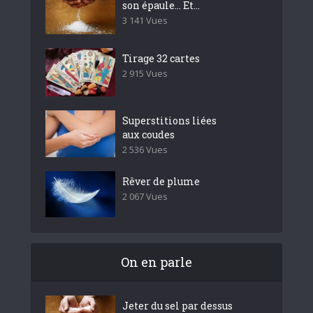
son épaule… Et...
3 141 Vues
Tirage 32 cartes
2 915 Vues
Superstitions liées
aux coudes
2 536 Vues
Rêver de plume
2 067 Vues
On en parle
Jeter du sel par dessus