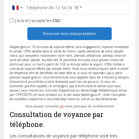
J'ai lu et j'accepte les
CGU
Recevoir mon interpretation
Rappel gratuit, 10 minutes de voyance offerte, sans engagement, voyance immédiate
et privée. Offre valable dans la limite de 10min, après validation de votre compte
client, qui comprend notamment votre nom, prénom, téléphone, adresse, email et
carte de crédit valable. Au-delà des 10 premières minutes, vous pouvez choisir de
continuer pour un tarif à partir de 3.5€ la minute selon le voyant. Offre limitée à
une seule voyance offerte par compte client. Vous nous communiquez votre numéro
de téléphone afin de bénéficier de cette offre et, si vous ne répondez pas à notre
premier rappel gratuit, nous tenterons de vous rappeler dans les 4 heures (y compris
dimanche et jours fériés si votre demande avait lieu ces jours-ci). Si vous ne
souhaitez pas être rappelé, ne renseignez pas le formulaire et sachez que vous
pouvez vous inscrire sur une liste d’opposition au démarchage téléphonique tenue
par OPPOSETEL en vous rendant sur le site www.bloctel.gouv.fr ; cette inscription
est toutefois inopérante si vous êtes déjà client du Site et ou des Partenaires.
Vous pouvez consultez
ici
notre politique de confidentialité
Consultation de voyance par
téléphone.
Les consultations de voyance par téléphone sont très