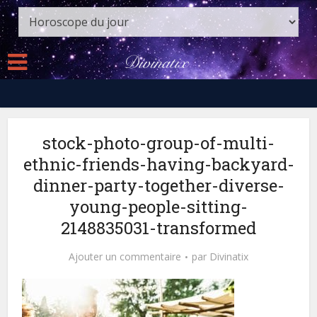
stock-photo-group-of-multi-
ethnic-friends-having-backyard-
dinner-party-together-diverse-
young-people-sitting-
2148835031-transformed
Ajouter un commentaire
par
Divinatix