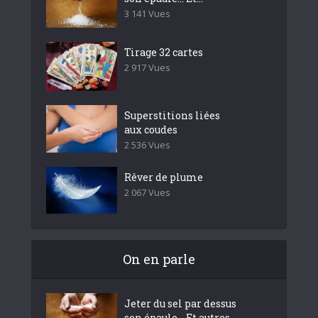
3 141 Vues
Tirage 32 cartes
2 917 Vues
Superstitions liées
aux coudes
2 536 Vues
Rêver de plume
2 067 Vues
On en parle
Jeter du sel par dessus
son épaule… Et autres...