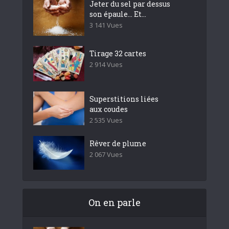
Jeter du sel par dessus
son épaule… Et...
3 141 Vues
Tirage 32 cartes
2 914 Vues
Superstitions liées
aux coudes
2 535 Vues
Rêver de plume
2 067 Vues
On en parle