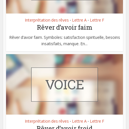
Interprétation des rêves
Lettre A
Lettre F
•
•
Rêver d’avoir faim
Rêver d’avoir faim. Symboles: satisfaction spirituelle, besoins
insatisfaits, manque. En...
Interprétation des rêves
Lettre A
Lettre F
•
•
Rêver d’avoir froid