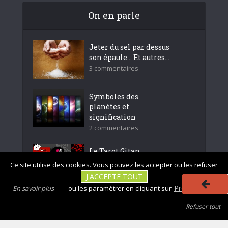
On en parle
Jeter du sel par dessus
son épaule… Et autres...
3 commentaires
Symboles des
planètes et
signification
2 commentaires
Le Tarot Gitan
1 commentaire
Ce site utilise des cookies. Vous pouvez les accepter ou les refuser
J'ACCEPTE TOUT
Préférences
En savoir plus
ou les paramètrer en cliquant sur
Le Bateleur – Tarot de
Marseille
Refuser tout
1 commentaire