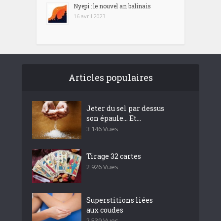
Nyepi : le nouvel an balinais
16 avril 2023
Articles populaires
Jeter du sel par dessus
son épaule… Et...
3 146 Vues
Tirage 32 cartes
2 926 Vues
Superstitions liées
aux coudes
2 539 Vues