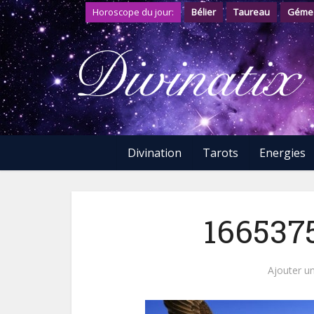
Horoscope du jour:
Bélier
Taureau
Géme
Divination
Tarots
Energies
166537
Ajouter u