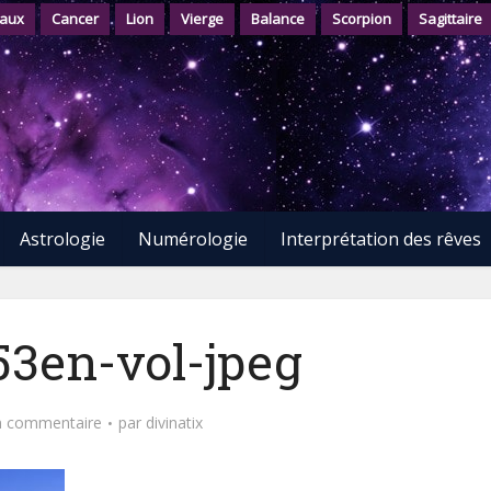
aux
Cancer
Lion
Vierge
Balance
Scorpion
Sagittaire
Astrologie
Numérologie
Interprétation des rêves
53en-vol-jpeg
n commentaire
par
divinatix