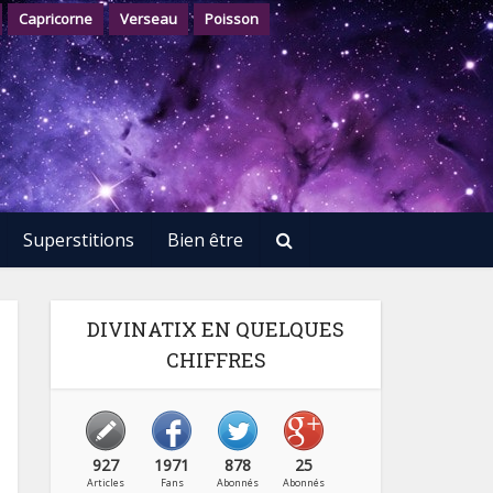
Capricorne
Verseau
Poisson
Superstitions
Bien être
DIVINATIX EN QUELQUES
CHIFFRES
927
1971
878
25
Articles
Fans
Abonnés
Abonnés