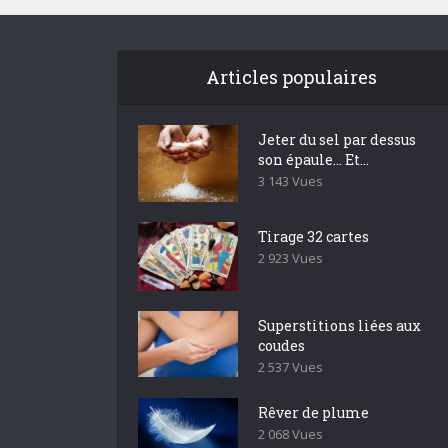
Articles populaires
Jeter du sel par dessus
son épaule… Et...
3 143 Vues
Tirage 32 cartes
2 923 Vues
Superstitions liées aux
coudes
2 537 Vues
Rêver de plume
2 068 Vues