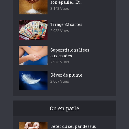
son épaule… Et...
3 143 Vues
Tirage 32 cartes
2 922 Vues
Superstitions liées
aux coudes
2 536 Vues
Rêver de plume
2 067 Vues
On en parle
Jeter du sel par dessus