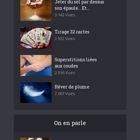
Jeter du sel par dessus
son épaule… Et...
3 142 Vues
Tirage 32 cartes
2 922 Vues
Superstitions liées
aux coudes
2 536 Vues
Rêver de plume
2 067 Vues
On en parle