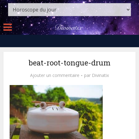
beat-root-tongue-drum
Ajouter un commentaire
par
Divinatix