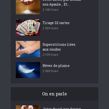
son épaule… Et...
3 146 Vues
Tirage 32 cartes
2 926 Vues
Superstitions liées
aux coudes
2 539 Vues
Rêver de plume
2 069 Vues
On en parle
Jeter du sel par dessus