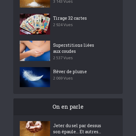
3 143 Vues
Tirage 32 cartes
2 924 Vues
Superstitions liées
aux coudes
2 537 Vues
Rêver de plume
2 069 Vues
On en parle
Jeter du sel par dessus
son épaule… Et autres...