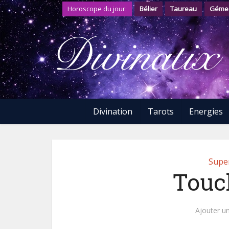
Horoscope du jour:
Bélier
Taureau
Géme
Divination
Tarots
Energies
Super
Touc
Ajouter u