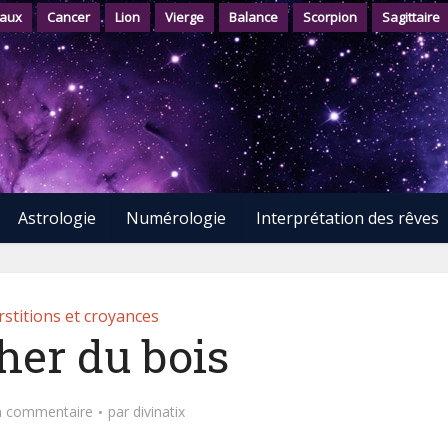
aux
Cancer
Lion
Vierge
Balance
Scorpion
Sagittaire
Astrologie
Numérologie
Interprétation des rêves
stitions et croyances
her du bois
n commentaire
par
divinatix