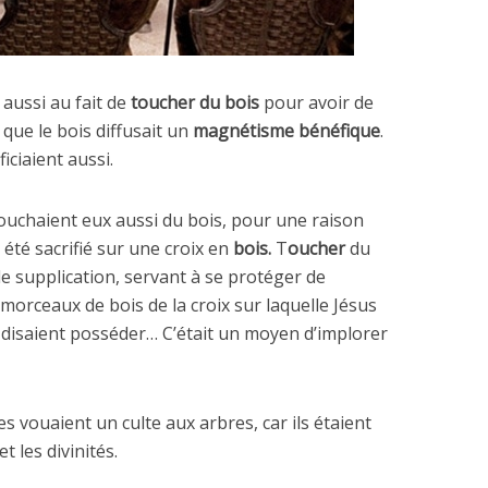
aussi au fait de
toucher du bois
pour avoir de
t que le bois diffusait un
magnétisme bénéfique
.
ficiaient aussi.
 touchaient eux aussi du bois, pour une raison
 été sacrifié sur une croix en
bois.
T
oucher
du
de supplication, servant à se protéger de
s morceaux de bois de la croix sur laquelle Jésus
es disaient posséder… C’était un moyen d’implorer
es vouaient un culte aux arbres, car ils étaient
t les divinités.