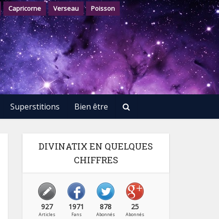
Capricorne
Verseau
Poisson
Superstitions
Bien être
DIVINATIX EN QUELQUES
CHIFFRES
927
1971
878
25
Articles
Fans
Abonnés
Abonnés