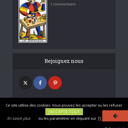
1 commentaire
Rejoignez nous
Ce site utilise des cookies. Vous pouvez les accepter ou les refuser
J'ACCEPTE TOUT
|
|
Photos non
Mentions légales
Tous droits réservés - divinatix.com © 2026
Préférences
En savoir plus
ou les paramètrer en cliquant sur
contractuelles
|
|
|
|
CGU
Politique de confidentialité
Politique des cookies