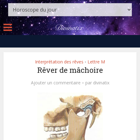
Interprétation des rêves
Lettre M
•
Rêver de mâchoire
Ajouter un commentaire
par
divinatix