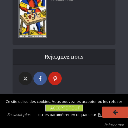
Rejoignez nous
Ce site utilise des cookies. Vous pouvez les accepter ou les refuser
J'ACCEPTE TOUT
|
|
Photos non
Mentions légales
Tous droits réservés - divinatix.com © 2026
Préférences
En savoir plus
ou les paramètrer en cliquant sur
contractuelles
|
|
|
|
CGU
Politique de confidentialité
Politique des cookies
Refuser tout
Se désabonner