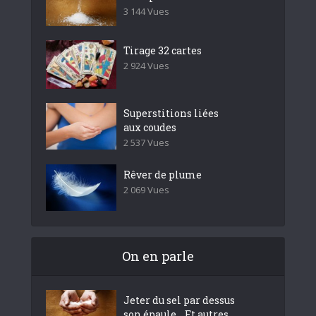
3 144 Vues
Tirage 32 cartes
2 924 Vues
Superstitions liées
aux coudes
2 537 Vues
Rêver de plume
2 069 Vues
On en parle
Jeter du sel par dessus
son épaule… Et autres...