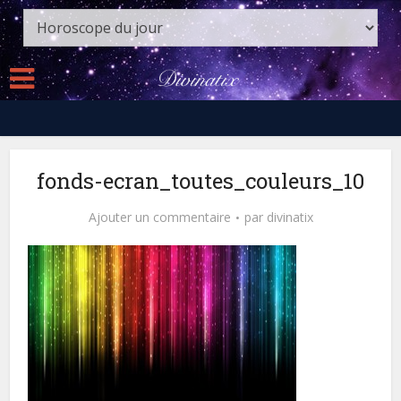
fonds-ecran_toutes_couleurs_10
Ajouter un commentaire
par
divinatix