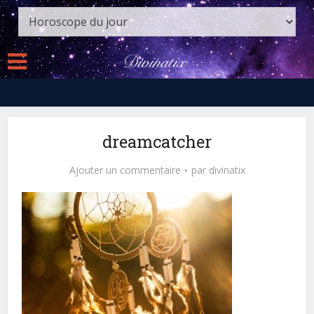
dreamcatcher
Ajouter un commentaire
par
divinatix