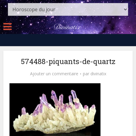
574488-piquants-de-quartz
Ajouter un commentaire
par
divinatix