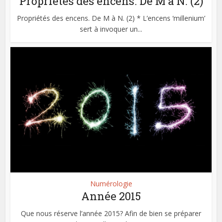
Propriétés des encens. De M à N. (2)
Propriétés des encens. De M à N. (2) * L’encens ‘millenium’
sert à invoquer un...
Numérologie
Année 2015
Que nous réserve l’année 2015? Afin de bien se préparer