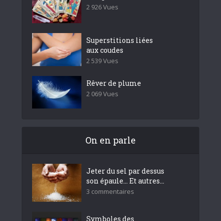
2 926 Vues
Superstitions liées
aux coudes
2 539 Vues
Rêver de plume
2 069 Vues
On en parle
Jeter du sel par dessus
son épaule… Et autres...
3 commentaires
Symboles des