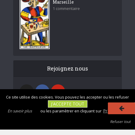
Marseille
1 commentaire
Rejoignez nous
Ce site utilise des cookies. Vous pouvez les accepter ou les refuser
J'ACCEPTE TOUT
Préférences
En savoir plus
ou les paramètrer en cliquant sur
Refuser tout
|
|
Photos non
Mentions légales
Tous droits réservés - divinatix.com © 2026
contractuelles
|
|
|
|
CGU
Politique de confidentialité
Politique des cookies