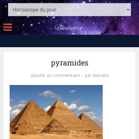
pyramides
Ajouter un commentaire
par
divinatix