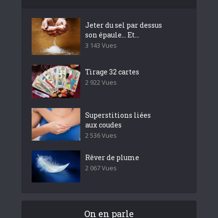
Jeter du sel par dessus
son épaule… Et...
3 143 Vues
Tirage 32 cartes
2 922 Vues
Superstitions liées
aux coudes
2 536 Vues
Rêver de plume
2 067 Vues
On en parle