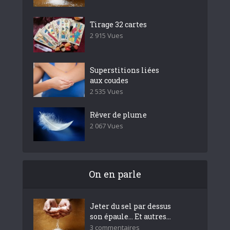
Tirage 32 cartes
2 915 Vues
Superstitions liées
aux coudes
2 535 Vues
Rêver de plume
2 067 Vues
On en parle
Jeter du sel par dessus
son épaule… Et autres...
3 commentaires