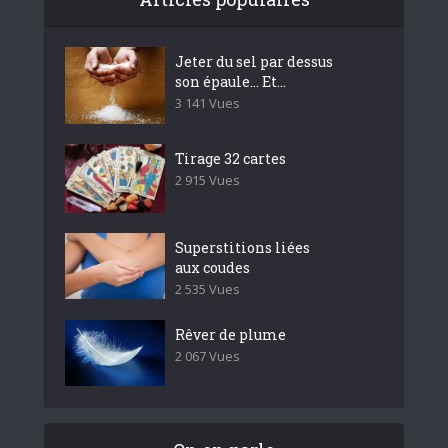
Jeter du sel par dessus
son épaule… Et...
3 141 Vues
Tirage 32 cartes
2 915 Vues
Superstitions liées
aux coudes
2 535 Vues
Rêver de plume
2 067 Vues