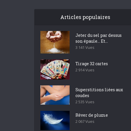
Articles populaires
Jeter du sel par dessus
son épaule… Et...
3 141 Vues
Tirage 32 cartes
2 914 Vues
Superstitions liées aux
coudes
2 535 Vues
Rêver de plume
2 067 Vues