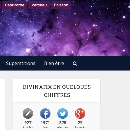
Capricorne
Verseau
Poisson
Superstitions
Bien être
DIVINATIX EN QUELQUES
CHIFFRES
927
1971
878
25
Articles
Fans
Abonnés
Abonnés