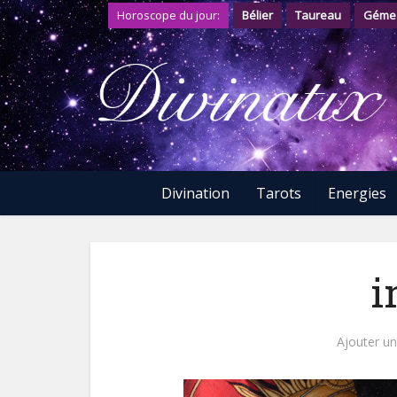
Horoscope du jour:
Bélier
Taureau
Géme
Divination
Tarots
Energies
i
Ajouter u