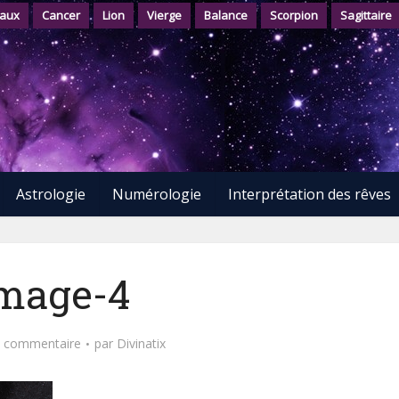
aux
Cancer
Lion
Vierge
Balance
Scorpion
Sagittaire
Astrologie
Numérologie
Interprétation des rêves
mage-4
n commentaire
par
Divinatix