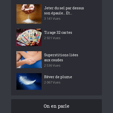
Jeter du sel par dessus
son épaule… Et...
3 141 Vues
Tirage 32 cartes
2 921 Vues
Superstitions liées
aux coudes
2 536 Vues
Rêver de plume
2 067 Vues
On en parle