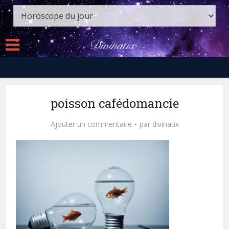
poisson cafédomancie
Ajouter un commentaire
par
divinatix