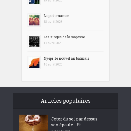
19 avril 2023
La podomancie
18 avril 2023
Les singes de la sagesse
17 avril 2023
Nyepi : le nouvel an balinais
16 avril 2023
Articles populaires
Jeter du sel par dessus
son épaule… Et...
3 143 Vues