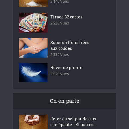
3 146 Vues
Tirage 32 cartes
2 926 Vues
Superstitions liées
aux coudes
2 539 Vues
Rêver de plume
2 070 Vues
On en parle
Jeter du sel par dessus
son épaule… Et autres...