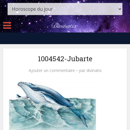
1004542-Jubarte
Ajouter un commentaire
par
divinatix