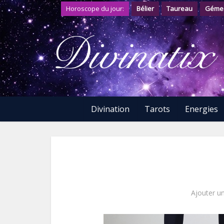
Horoscope du jour:
Bélier
Taureau
Géme
Divination
Tarots
Energies
Ajouter u