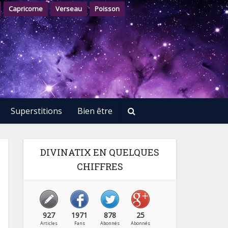
Capricorne
Verseau
Poisson
Superstitions
Bien être
DIVINATIX EN QUELQUES
CHIFFRES
927
1971
878
25
Articles
Fans
Abonnés
Abonnés