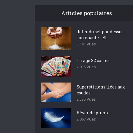
Articles populaires
Jeter du sel par dessus
son épaule… Et...
3 141 Vues
Tirage 32 cartes
2 915 Vues
Superstitions liées aux
coudes
2 535 Vues
Rêver de plume
2 067 Vues