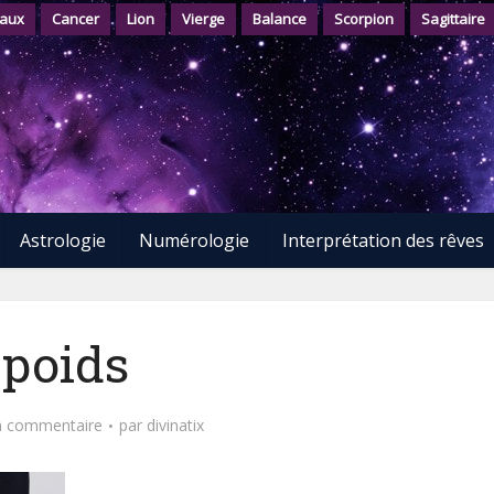
aux
Cancer
Lion
Vierge
Balance
Scorpion
Sagittaire
Astrologie
Numérologie
Interprétation des rêves
poids
n commentaire
par
divinatix