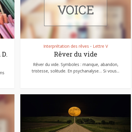
Interprétation des rêves
Lettre V
•
 D.
Rêver du vide
Rêver du vide. Symboles : manque, abandon,
tristesse, solitude. En psychanalyse… Si vous...
ens