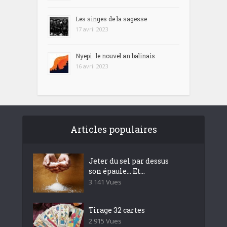
Les singes de la sagesse
17 avril 2023
Nyepi : le nouvel an balinais
16 avril 2023
Articles populaires
Jeter du sel par dessus
son épaule… Et...
3 141 Vues
Tirage 32 cartes
2 915 Vues