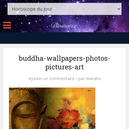
buddha-wallpapers-photos-
pictures-art
Ajouter un commentaire
par
divinatix