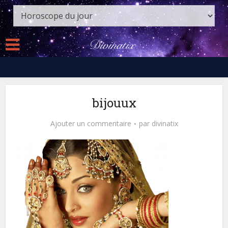
bijouux
Ajouter un commentaire
par
divinatix