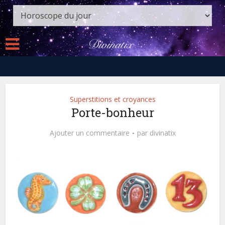
Superstitions et croyances
Porte-bonheur
Ajouter un commentaire
par
divinatix