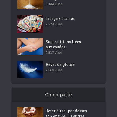
3 144 Vues
Tirage 32 cartes
2 924 Vues
Superstitions liées
aux coudes
2 537 Vues
Rêver de plume
2 069 Vues
On en parle
Jeter du sel par dessus
son épaule… Et autres...