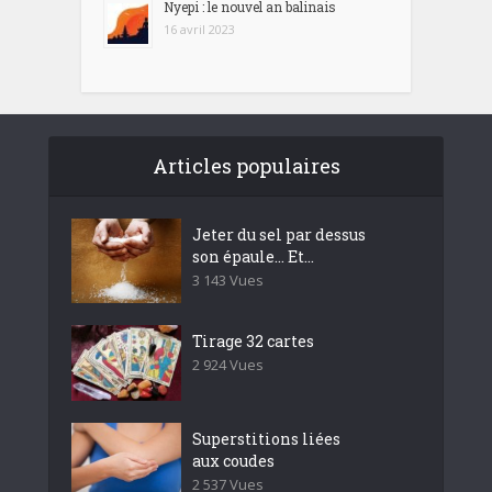
Nyepi : le nouvel an balinais
16 avril 2023
Articles populaires
Jeter du sel par dessus
son épaule… Et...
3 143 Vues
Tirage 32 cartes
2 924 Vues
Superstitions liées
aux coudes
2 537 Vues