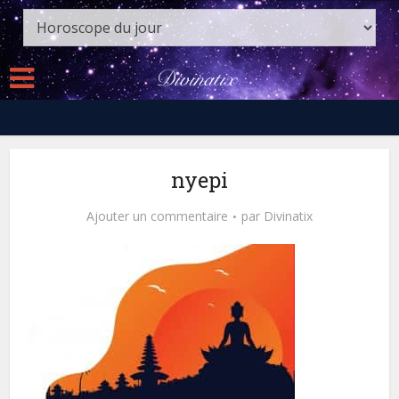
nyepi
Ajouter un commentaire
par
Divinatix