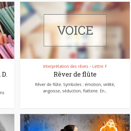
Interprétation des rêves
Lettre F
•
 D.
Rêver de flûte
Rêver de flûte. Symboles : émotion, virilité,
angoisse, séduction, flatterie. En...
ens