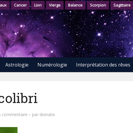
aux
Cancer
Lion
Vierge
Balance
Scorpion
Sagittaire
Astrologie
Numérologie
Interprétation des rêves
colibri
n commentaire
par
divinatix