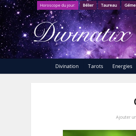
Horoscope du jour:
Bélier
Taureau
Géme
Divination
Tarots
Energies
Ajouter u