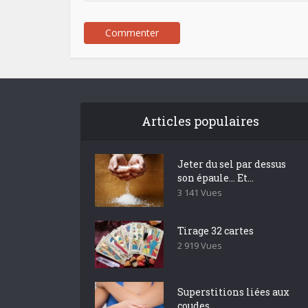
Articles populaires
Jeter du sel par dessus
son épaule… Et...
3 141 Vues
Tirage 32 cartes
2 919 Vues
Superstitions liées aux
coudes