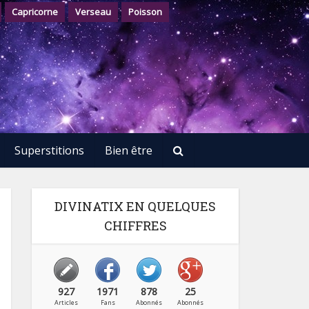
Capricorne
Verseau
Poisson
Superstitions
Bien être
DIVINATIX EN QUELQUES
CHIFFRES
927
1971
878
25
Articles
Fans
Abonnés
Abonnés