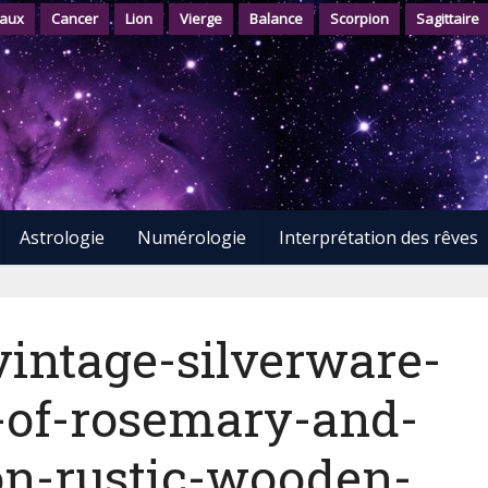
aux
Cancer
Lion
Vierge
Balance
Scorpion
Sagittaire
Astrologie
Numérologie
Interprétation des rêves
vintage-silverware-
-of-rosemary-and-
on-rustic-wooden-