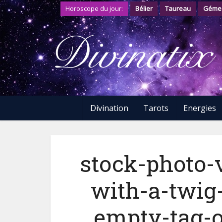
Horoscope du jour:
Bélier
Taureau
Géme
Divination
Tarots
Energies
stock-photo-
with-a-twig
empty-tag-