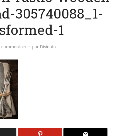
d-305740088_1-
nsformed-1
n commentaire
par
Divinatix