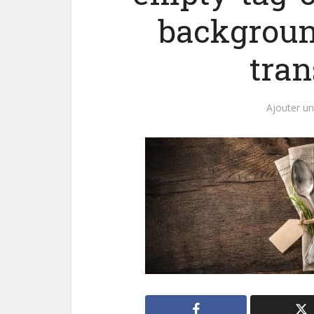
backgroun
tra
Ajouter u