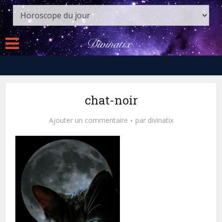
chat-noir
Ajouter un commentaire
par
divinatix