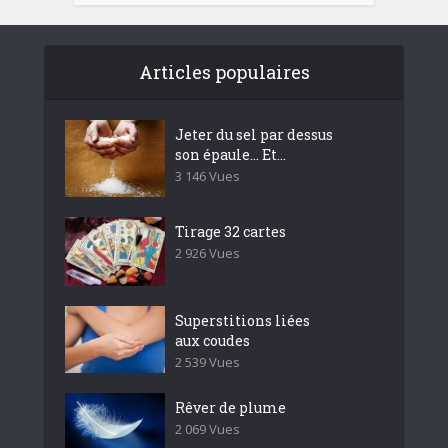
Articles populaires
Jeter du sel par dessus
son épaule… Et...
3 146 Vues
Tirage 32 cartes
2 926 Vues
Superstitions liées
aux coudes
2 539 Vues
Rêver de plume
2 069 Vues