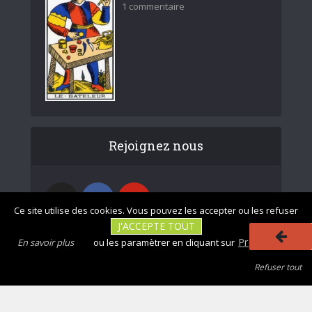
1 commentaire
Rejoignez nous
Ce site utilise des cookies. Vous pouvez les accepter ou les refuser
J'ACCEPTE TOUT
Préférences
En savoir plus
ou les paramètrer en cliquant sur
Refuser tout
|
|
Photos non
Mentions légales
Tous droits réservés - divinatix.com © 2026
contractuelles
|
|
|
|
CGU
Politique de confidentialité
Politique des cookies