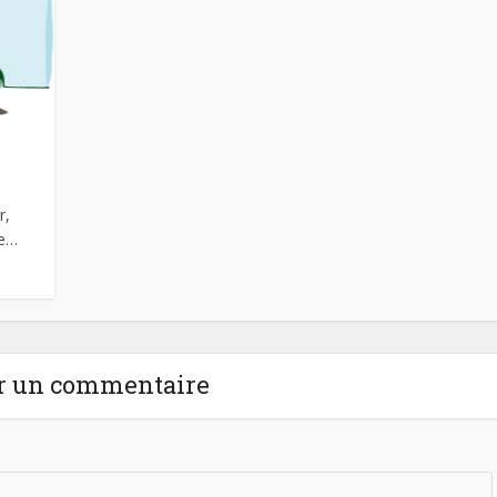
r,
se…
r un commentaire