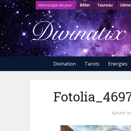
Horoscope du jour:
Bélier
Taureau
Géme
Divination
Tarots
Energies
Fotolia_469
Ajouter u