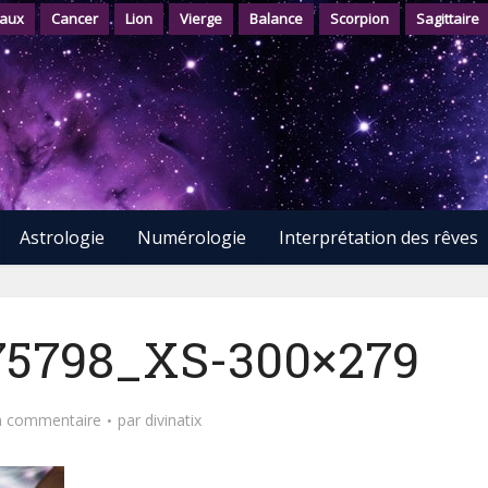
aux
Cancer
Lion
Vierge
Balance
Scorpion
Sagittaire
Astrologie
Numérologie
Interprétation des rêves
75798_XS-300×279
n commentaire
par
divinatix