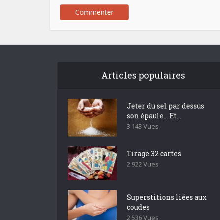
Articles populaires
Jeter du sel par dessus
son épaule… Et...
3 143 Vues
Tirage 32 cartes
2 922 Vues
Superstitions liées aux
coudes
2 536 Vues