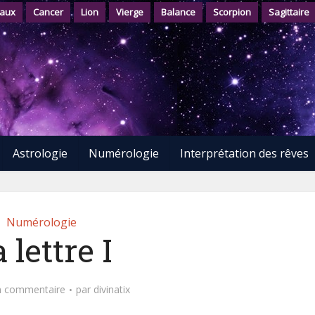
aux
Cancer
Lion
Vierge
Balance
Scorpion
Sagittaire
Astrologie
Numérologie
Interprétation des rêves
Numérologie
 lettre I
n commentaire
par
divinatix