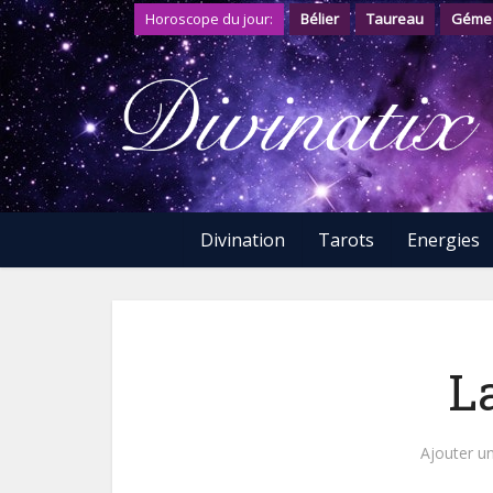
Horoscope du jour:
Bélier
Taureau
Géme
Divination
Tarots
Energies
La
Ajouter u