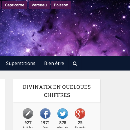
Capricorne
Verseau
Poisson
Superstitions
Bien être
DIVINATIX EN QUELQUES
CHIFFRES
927
1971
878
25
Articles
Fans
Abonnés
Abonnés