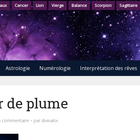
aux
Cancer
Lion
Vierge
Balance
Scorpion
Sagittaire
Astrologie
Numérologie
Interprétation des rêves
r de plume
n commentaire
par
divinatix