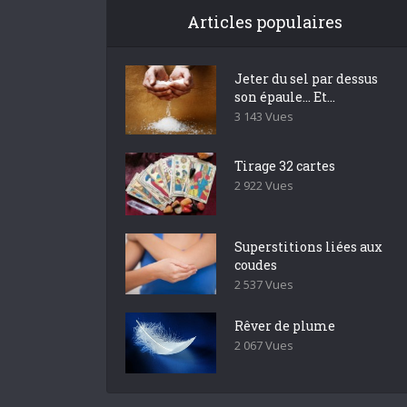
Articles populaires
Jeter du sel par dessus
son épaule… Et...
3 143 Vues
Tirage 32 cartes
2 922 Vues
Superstitions liées aux
coudes
2 537 Vues
Rêver de plume
2 067 Vues