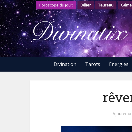
Horoscope du jour:
Bélier
Taureau
Géme
Divination
Tarots
Energies
rêve
Ajouter u