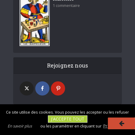
1 commentaire
Rejoignez nous
Ce site utilise des cookies. Vous pouvez les accepter ou les refuser
J'ACCEPTE TOUT
|
|
Photos non
Mentions légales
Tous droits réservés - divinatix.com © 2026
Préférences
En savoir plus
ou les paramètrer en cliquant sur
contractuelles
|
|
|
|
CGU
Politique de confidentialité
Politique des cookies