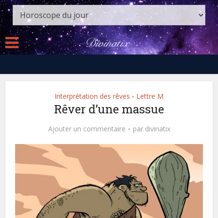
Interprétation des rêves
Lettre M
•
Rêver d’une massue
Ajouter un commentaire
par
divinatix