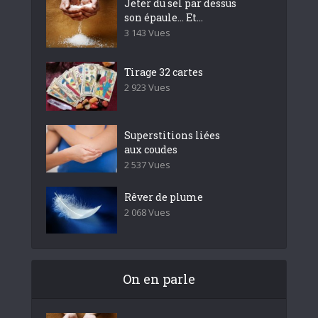
Jeter du sel par dessus
son épaule… Et...
3 143 Vues
Tirage 32 cartes
2 923 Vues
Superstitions liées
aux coudes
2 537 Vues
Rêver de plume
2 068 Vues
On en parle