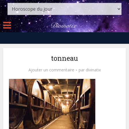
tonneau
Ajouter un commentaire
par
divinatix