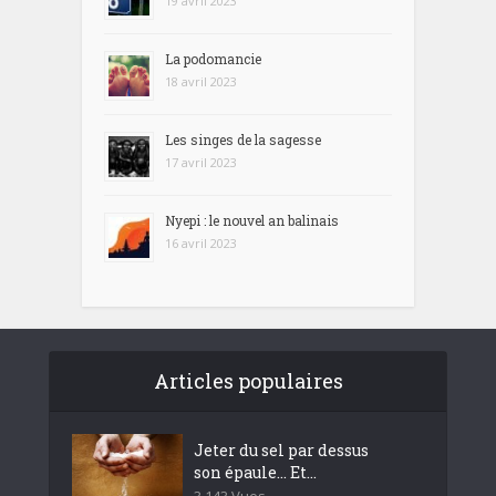
19 avril 2023
La podomancie
18 avril 2023
Les singes de la sagesse
17 avril 2023
Nyepi : le nouvel an balinais
16 avril 2023
Articles populaires
Jeter du sel par dessus
son épaule… Et...
3 143 Vues