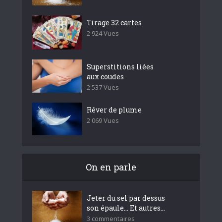
Tirage 32 cartes
2 924 Vues
Superstitions liées
aux coudes
2 537 Vues
Rêver de plume
2 069 Vues
On en parle
Jeter du sel par dessus
son épaule… Et autres...
3 commentaires