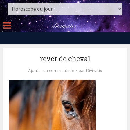
rever de cheval
Ajouter un commentaire
par
Divinatix