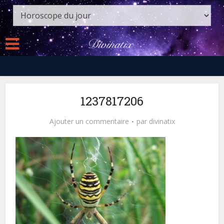
1237817206
Ajouter un commentaire
par
divinatix