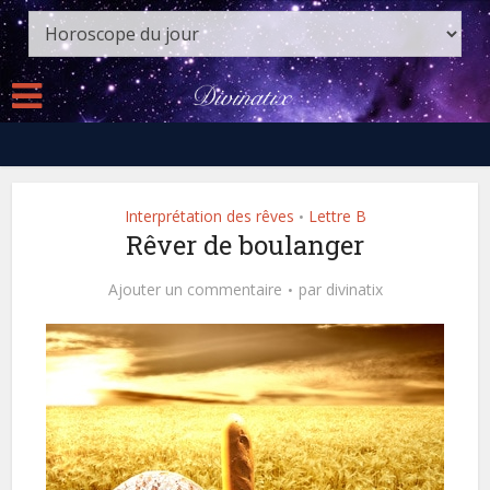
Interprétation des rêves
Lettre B
•
Rêver de boulanger
Ajouter un commentaire
par
divinatix