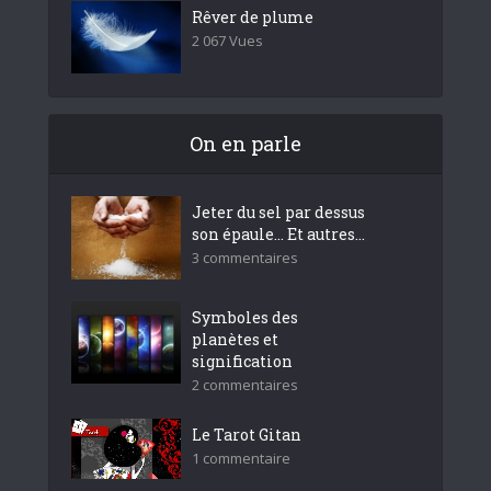
Rêver de plume
2 067 Vues
On en parle
Jeter du sel par dessus
son épaule… Et autres...
3 commentaires
Symboles des
planètes et
signification
2 commentaires
Le Tarot Gitan
1 commentaire