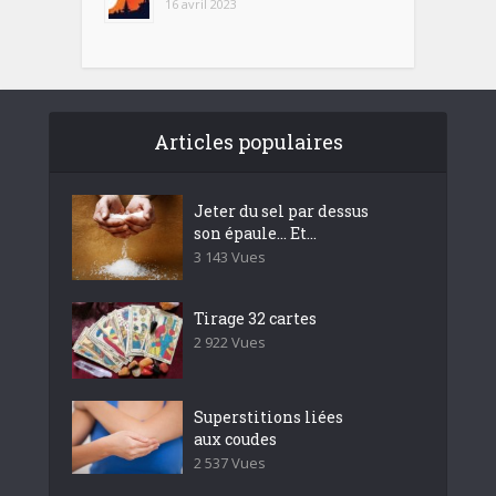
16 avril 2023
Articles populaires
Jeter du sel par dessus
son épaule… Et...
3 143 Vues
Tirage 32 cartes
2 922 Vues
Superstitions liées
aux coudes
2 537 Vues