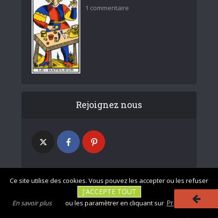
1 commentaire
Rejoignez nous
Ce site utilise des cookies. Vous pouvez les accepter ou les refuser
J'ACCEPTE TOUT
|
|
Photos non
Mentions légales
Tous droits réservés - divinatix.com © 2026
Préférences
En savoir plus
ou les paramètrer en cliquant sur
contractuelles
|
|
|
|
CGU
Politique de confidentialité
Politique des cookies