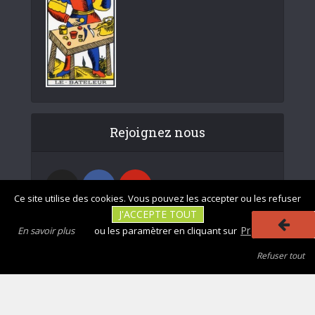
Rejoignez nous
Ce site utilise des cookies. Vous pouvez les accepter ou les refuser
J'ACCEPTE TOUT
Préférences
En savoir plus
ou les paramètrer en cliquant sur
Refuser tout
|
|
Photos non
Mentions légales
Tous droits réservés - divinatix.com © 2026
contractuelles
|
|
|
|
CGU
Politique de confidentialité
Politique des cookies
Se désabonner