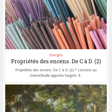
Energies
Propriétés des encens. De C à D. (2)
Propriétés des encens. De C à D. (2) * L’encens au
chèvrefeuille apporte l’argent. Il...