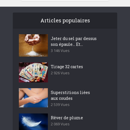
Articles populaires
Jeter du sel par dessus
son épaule… Et...
3 146 Vues
Tirage 32 cartes
2 926 Vues
Superstitions liées
aux coudes
2 539 Vues
Rêver de plume
2 069 Vues